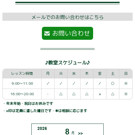
メールでのお問い合わせはこちら
お問い合わせ
♪教室スケジュール♪
レッスン時間
月
火
水
木
金
土
日
9:00～11:00
／
／
／
／
／
○
※
16:00～20:00
-
△
△
△
×
△
※
・年末年始・祝日はお休みです
・×印は定員に達した曜日です・❋は相談に応じます